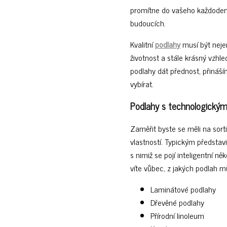
promítne do vašeho každodenn
budoucích.
Kvalitní
podlahy
musí být neje
životnost a stále krásný vzhl
podlahy dát přednost, přináš
vybírat.
Podlahy s technologický
Zaměřit byste se měli na sort
vlastností. Typickým představ
s nimiž se pojí inteligentní ně
víte vůbec, z jakých podlah m
Laminátové podlahy
Dřevěné podlahy
Přírodní linoleum