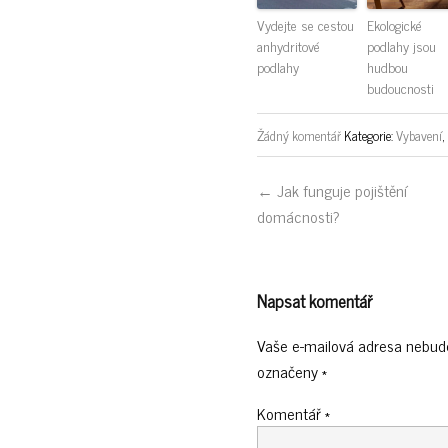
Vydejte se cestou
Ekologické
anhydritové
podlahy jsou
podlahy
hudbou
budoucnosti
Žádný komentář
Kategorie:
Vybavení
,
← Jak funguje pojištění
domácnosti?
Napsat komentář
Vaše e-mailová adresa nebud
označeny
*
Komentář
*