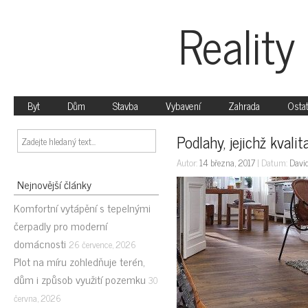
Reality
Byt
Dům
Stavba
Vybavení
Zahrada
Ostat
Podlahy, jejichž kvali
Autor:
14 března, 2017
| Datum:
David
Nejnovější články
Komfortní vytápění s tepelnými
čerpadly pro moderní
domácnosti
26 července, 2026
Plot na míru zohledňuje terén,
dům i způsob využití pozemku
30
června, 2026