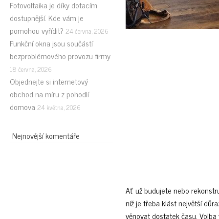
Fotovoltaika je díky dotacím
dostupnější. Kde vám je
pomohou vyřídit?
24 června, 2026
Funkční okna jsou součástí
bezproblémového provozu firmy
18 června, 2026
Objednejte si internetový
obchod na míru z pohodlí
domova
24 května, 2026
Nejnovější komentáře
Ať už budujete nebo rekonstru
níž je třeba klást největší důr
věnovat dostatek času. Volba